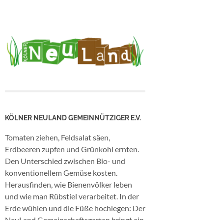
KÖLNER NEULAND GEMEINNÜTZIGER E.V.
Tomaten ziehen, Feldsalat säen,
Erdbeeren zupfen und Grünkohl ernten.
Den Unterschied zwischen Bio- und
konventionellem Gemüse kosten.
Herausfinden, wie Bienenvölker leben
und wie man Rübstiel verarbeitet. In der
Erde wühlen und die Füße hochlegen: Der
NeuLand Gemeinschaftsgarten bringt ein