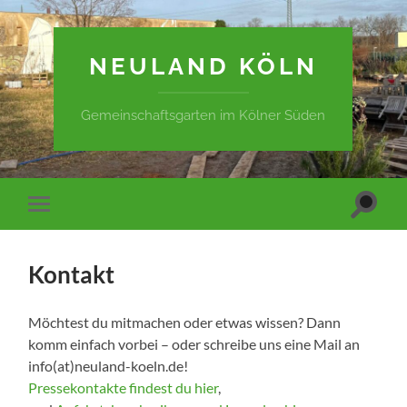
NEULAND KÖLN
Gemeinschaftsgarten im Kölner Süden
Suchfe
Mobile-
ein-/a
Menü
ein-/ausblenden
Kontakt
Möchtest du mitmachen oder etwas wissen? Dann
komm einfach vorbei – oder schreibe uns eine Mail an
info(at)neuland-koeln.de!
Pressekontakte findest du hier
,