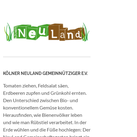
KÖLNER NEULAND GEMEINNÜTZIGER E.V.
Tomaten ziehen, Feldsalat säen,
Erdbeeren zupfen und Grünkohl ernten.
Den Unterschied zwischen Bio- und
konventionellem Gemüse kosten.
Herausfinden, wie Bienenvölker leben
und wie man Rübstiel verarbeitet. In der
Erde wühlen und die Füße hochlegen: Der
NeuLand Gemeinschaftsgarten bringt ein