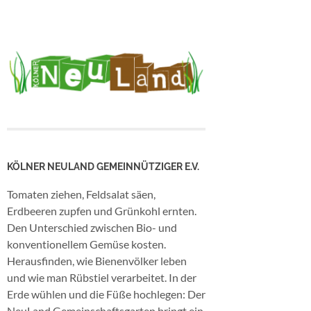
KÖLNER NEULAND GEMEINNÜTZIGER E.V.
Tomaten ziehen, Feldsalat säen,
Erdbeeren zupfen und Grünkohl ernten.
Den Unterschied zwischen Bio- und
konventionellem Gemüse kosten.
Herausfinden, wie Bienenvölker leben
und wie man Rübstiel verarbeitet. In der
Erde wühlen und die Füße hochlegen: Der
NeuLand Gemeinschaftsgarten bringt ein