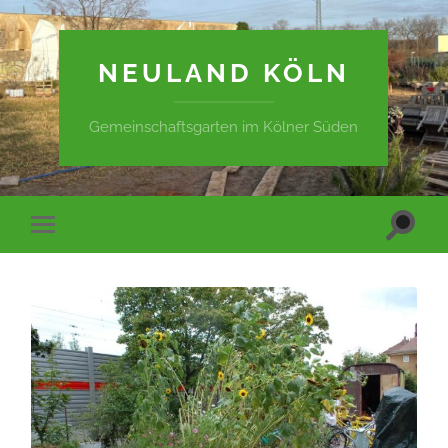
NEULAND KÖLN
Gemeinschaftsgarten im Kölner Süden
Suchfe
Mobile-
ein-/a
Menü
ein-/ausblenden