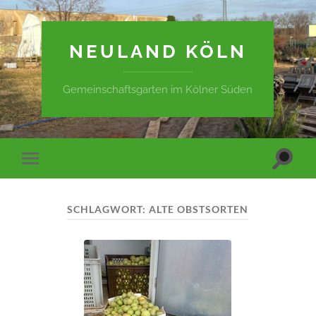
NEULAND KÖLN
Gemeinschaftsgarten im Kölner Süden
Suchfe
Mobile-
ein-/a
Menü
ein-/ausblenden
SCHLAGWORT:
ALTE OBSTSORTEN