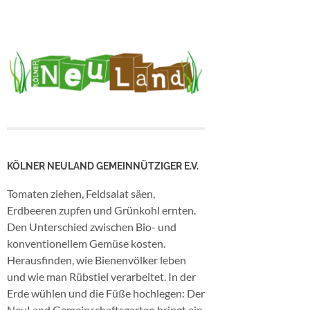
KÖLNER NEULAND GEMEINNÜTZIGER E.V.
Tomaten ziehen, Feldsalat säen,
Erdbeeren zupfen und Grünkohl ernten.
Den Unterschied zwischen Bio- und
konventionellem Gemüse kosten.
Herausfinden, wie Bienenvölker leben
und wie man Rübstiel verarbeitet. In der
Erde wühlen und die Füße hochlegen: Der
NeuLand Gemeinschaftsgarten bringt ein