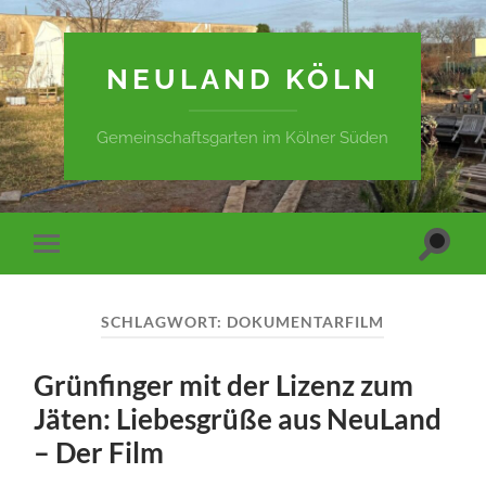
NEULAND KÖLN
Gemeinschaftsgarten im Kölner Süden
Suchfe
Mobile-
ein-/a
Menü
ein-/ausblenden
SCHLAGWORT:
DOKUMENTARFILM
Grünfinger mit der Lizenz zum
Jäten: Liebesgrüße aus NeuLand
– Der Film