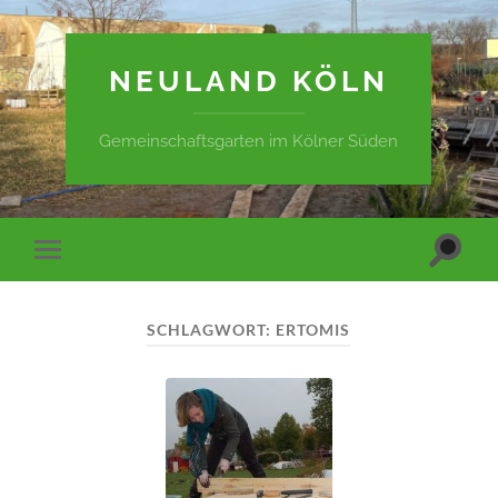
NEULAND KÖLN
Gemeinschaftsgarten im Kölner Süden
Suchfe
Mobile-
ein-/a
Menü
ein-/ausblenden
SCHLAGWORT:
ERTOMIS