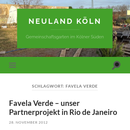
NEULAND KÖLN
Gemeinschaftsgarten im Kölner Süden
Suchfe
Mobile-
ein-/a
Menü
ein-/ausblenden
SCHLAGWORT:
FAVELA VERDE
Favela Verde – unser
Partnerprojekt in Rio de Janeiro
28. NOVEMBER 2012