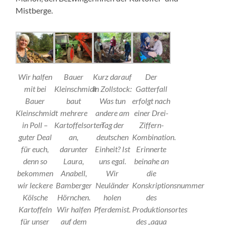
Mistberge.
Wir halfen
Bauer
Kurz darauf
Der
mit bei
Kleinschmidt
in Zollstock:
Gatterfall
Bauer
baut
Was tun
erfolgt nach
Kleinschmidt
mehrere
andere am
einer Drei-
in Poll –
Kartoffelsorten
Tag der
Ziffern-
guter Deal
an,
deutschen
Kombination.
für euch,
darunter
Einheit? Ist
Erinnerte
denn so
Laura,
uns egal.
beinahe an
bekommen
Anabell,
Wir
die
wir leckere
Bamberger
Neuländer
Konskriptionsnummer
Kölsche
Hörnchen.
holen
des
Kartoffeln
Wir halfen
Pferdemist.
Produktionsortes
für unser
auf dem
des „aqua