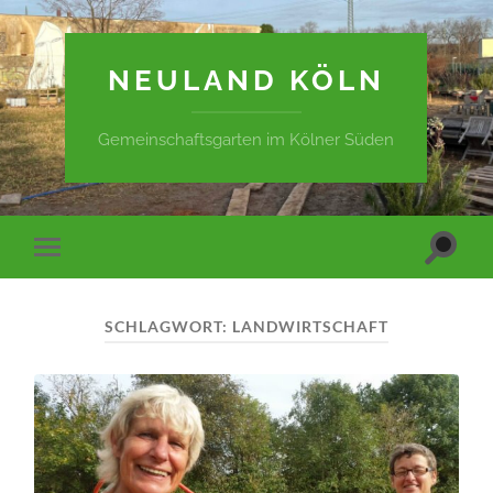
NEULAND KÖLN
Gemeinschaftsgarten im Kölner Süden
Suchfe
Mobile-
ein-/a
Menü
ein-/ausblenden
SCHLAGWORT:
LANDWIRTSCHAFT