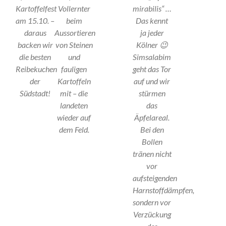
Kartoffelfest
Vollernter
mirabilis“ …
am 15.10. –
beim
Das kennt
daraus
Aussortieren
ja jeder
backen wir
von Steinen
Kölner 😉
die besten
und
Simsalabim
Reibekuchen
fauligen
geht das Tor
der
Kartoffeln
auf und wir
Südstadt!
mit – die
stürmen
landeten
das
wieder auf
Äpfelareal.
dem Feld.
Bei den
Bollen
tränen nicht
vor
aufsteigenden
Harnstoffdämpfen,
sondern vor
Verzückung