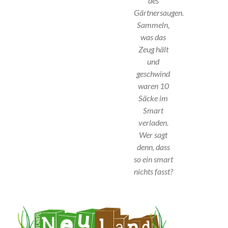
des
Gärtnersaugen.
Sammeln,
was das
Zeug hält
und
geschwind
waren 10
Säcke im
Smart
verladen.
Wer sagt
denn, dass
so ein smart
nichts fasst?