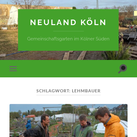
NEULAND KÖLN
Gemeinschaftsgarten im Kölner Süden
Suchfe
Mobile-
ein-/a
Menü
ein-/ausblenden
SCHLAGWORT:
LEHMBAUER