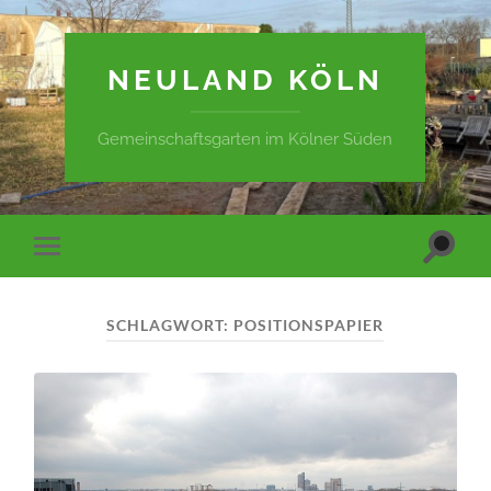
NEULAND KÖLN
Gemeinschaftsgarten im Kölner Süden
Suchfe
Mobile-
ein-/a
Menü
ein-/ausblenden
SCHLAGWORT:
POSITIONSPAPIER