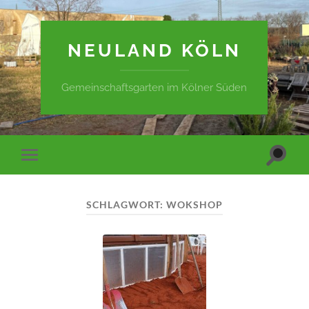
NEULAND KÖLN
Gemeinschaftsgarten im Kölner Süden
Suchfe
Mobile-
ein-/a
Menü
ein-/ausblenden
SCHLAGWORT:
WOKSHOP