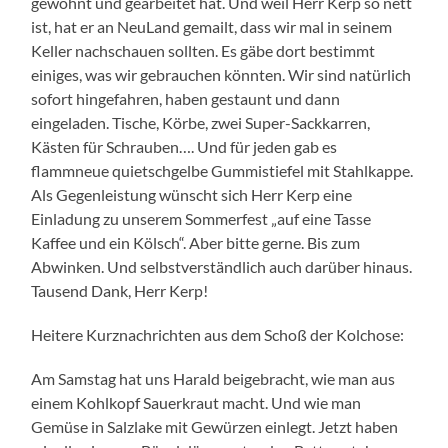
gewohnt und gearbeitet hat. Und weil Herr Kerp so nett
ist, hat er an NeuLand gemailt, dass wir mal in seinem
Keller nachschauen sollten. Es gäbe dort bestimmt
einiges, was wir gebrauchen könnten. Wir sind natürlich
sofort hingefahren, haben gestaunt und dann
eingeladen. Tische, Körbe, zwei Super-Sackkarren,
Kästen für Schrauben…. Und für jeden gab es
flammneue quietschgelbe Gummistiefel mit Stahlkappe.
Als Gegenleistung wünscht sich Herr Kerp eine
Einladung zu unserem Sommerfest „auf eine Tasse
Kaffee und ein Kölsch“. Aber bitte gerne. Bis zum
Abwinken. Und selbstverständlich auch darüber hinaus.
Tausend Dank, Herr Kerp!
Heitere Kurznachrichten aus dem Schoß der Kolchose:
Am Samstag hat uns Harald beigebracht, wie man aus
einem Kohlkopf Sauerkraut macht. Und wie man
Gemüse in Salzlake mit Gewürzen einlegt. Jetzt haben