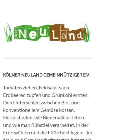
KÖLNER NEULAND GEMEINNÜTZIGER E.V.
Tomaten ziehen, Feldsalat säen,
Erdbeeren zupfen und Grünkohl ernten.
Den Unterschied zwischen Bio- und
konventionellem Gemüse kosten.
Herausfinden, wie Bienenvölker leben
und wie man Rübstiel verarbeitet. In der
Erde wühlen und die Füße hochlegen: Der
NeuLand Gemeinschaftsgarten bringt ein