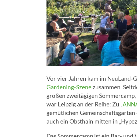
Vor vier Jahren kam im NeuLand-
Gardening-Szene
zusammen. Seitde
großen zweitägigen Sommercamp, 
war Leipzig an der Reihe: Zu „
ANN
gemütlichen Gemeinschaftsgarten e
auch ein Obsthain mitten in „Hypezi
Das Sommercamp ist ein Bar- und 