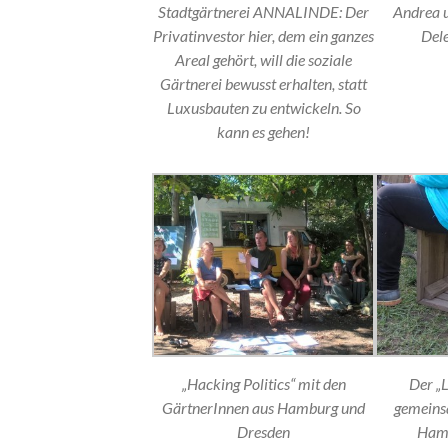
Stadtgärtnerei ANNALINDE: Der
Andrea 
Privatinvestor hier, dem ein ganzes
Dele
Areal gehört, will die soziale
Gärtnerei bewusst erhalten, statt
Luxusbauten zu entwickeln. So
kann es gehen!
„Hacking Politics“ mit den
Der „L
GärtnerInnen aus Hamburg und
gemeins
Dresden
Hamb