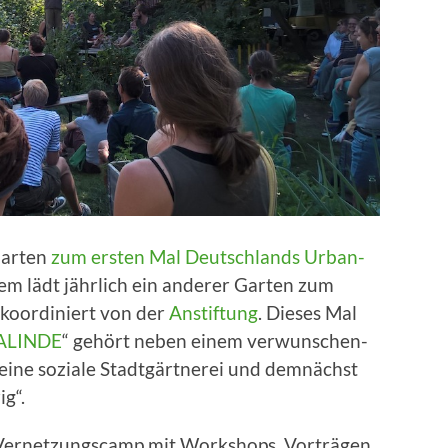
Garten
zum ersten Mal Deutschlands Urban-
m lädt jährlich ein anderer Garten zum
koordiniert von der
Anstiftung
. Dieses Mal
ALINDE
“ gehört neben einem verwunschen-
ine soziale Stadtgärtnerei und demnächst
g“.
Vernetzungscamp mit Workshops, Vorträgen,