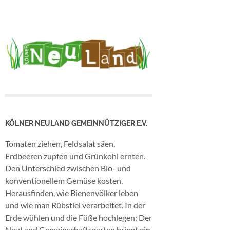
KÖLNER NEULAND GEMEINNÜTZIGER E.V.
Tomaten ziehen, Feldsalat säen,
Erdbeeren zupfen und Grünkohl ernten.
Den Unterschied zwischen Bio- und
konventionellem Gemüse kosten.
Herausfinden, wie Bienenvölker leben
und wie man Rübstiel verarbeitet. In der
Erde wühlen und die Füße hochlegen: Der
NeuLand Gemeinschaftsgarten bringt ein