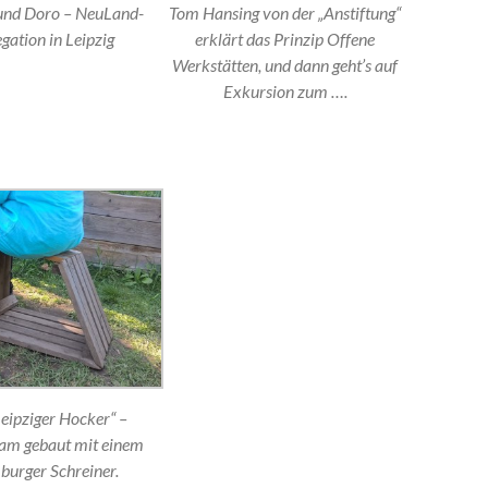
und Doro – NeuLand-
Tom Hansing von der „Anstiftung“
gation in Leipzig
erklärt das Prinzip Offene
Werkstätten, und dann geht’s auf
Exkursion zum ….
eipziger Hocker“ –
am gebaut mit einem
urger Schreiner.