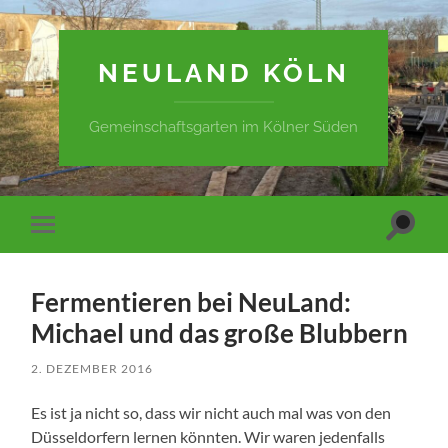
NEULAND KÖLN
Gemeinschaftsgarten im Kölner Süden
Suchfe
Mobile-
ein-/a
Menü
ein-/ausblenden
Fermentieren bei NeuLand:
Michael und das große Blubbern
2. DEZEMBER 2016
Es ist ja nicht so, dass wir nicht auch mal was von den
Düsseldorfern lernen könnten. Wir waren jedenfalls