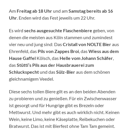
Am
Freitag ab 18 Uhr
und am
Samstag bereits ab 16
Uhr
. Enden wird das Fest jeweils um 22 Uhr.
Es wird
sechs ausgesuchte Flaschenbiere
geben, von
denen die meisten aus Köln stammen und zumindest
vier neu und jung sind: Das
Cristall von NOLTE Bier
aus
Ehrenfeld, das
Pils von Zappes Broi
, das
Wiess aus dem
Hause Gaffel
Kölsch, das
Helle vom Johann Schäfer
,
das
Stütti’s Pils aus der Hausbrauerei zum
Schluckspecht
und das
Sülz-Bier
aus dem schönen
gleichnamigem Veedel.
Diese sechs tollen Biere gilt es an den beiden Abenden
zu probieren und zu genießen. Für ein Zwischenwasser
ist gesorgt und für Hungrige gibt es Brezeln oder
Mettwurst. Und mehr gibt es auch wirklich nicht. Keinen
Wein, keine Limo, keine Käseplatte, Reibekuchen oder
Bratwurst. Das ist mit Bierfest ohne Tam Tam gemeint.