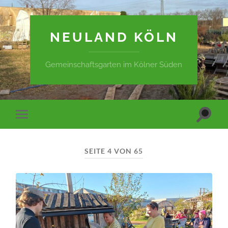
NEULAND KÖLN
Gemeinschaftsgarten im Kölner Süden
Suchfe
Mobile-
ein-/a
Menü
ein-/ausblenden
SEITE 4 VON 65