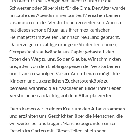
Ein Bier für Opa, Königin der Nacht Blüten für die
Schwester oder Silberblatt für die Oma. Der Altar wurde
im Laufe des Abends immer bunter. Menschen kamen
zusammen um der Verstorbenen zu gedenken. Aurora
hat dieses schöne Ritual aus ihrer mexikanischen
Heimat jetzt im zweiten Jahr nach NeuLand gebracht.
Dabei zeigen unzählige orangene Studentenblumen,
Cempasúchils aufwändig aus Papier gebastelt, den
Toten den Weg zu uns. So der Glaube. Wir schminkten
uns, aßen von den Lieblingsspeisen der Verstorbenen
und tranken sahnigen Kakao. Anna-Lena ermöglichte
Kindern und Jugendlichen Zuckertotenköpfe zu
bemalen, während die Erwachsenen Bilder ihrer lieben
Verstorbenen andächtig auf dem Altar platzierten.
Dann kamen wir in einem Kreis um den Altar zusammen
und erzählten uns Geschichten über die Menschen, die
wir weiter bei uns tragen. Manche begründen unser
Dasein im Garten mit. Dieses Teilen ist ein sehr