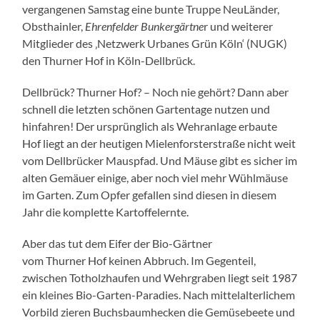
vergangenen Samstag eine bunte Truppe NeuLänder,
Obsthainler,
Ehrenfelder Bunkergärtne
r und weiterer
Mitglieder des ‚Netzwerk Urbanes Grün Köln‘ (NUGK)
den
Thurner
Hof in Köln-Dellbrück.
Dellbrück?
Thurner
Hof? – Noch nie gehört? Dann aber
schnell die letzten schönen Gartentage nutzen und
hinfahren! Der ursprünglich als Wehranlage erbaute
Hof liegt an der heutigen Mielenforsterstraße nicht weit
vom Dellbrücker Mauspfad. Und Mäuse gibt es sicher im
alten Gemäuer einige, aber noch viel mehr Wühlmäuse
im Garten. Zum Opfer gefallen sind diesen in diesem
Jahr die komplette Kartoffelernte.
Aber das tut dem Eifer der Bio-Gärtner
vom
Thurner
Hof keinen Abbruch. Im Gegenteil,
zwischen Totholzhaufen und Wehrgraben liegt seit 1987
ein kleines Bio-Garten-Paradies. Nach mittelalterlichem
Vorbild zieren Buchsbaumhecken die Gemüsebeete und