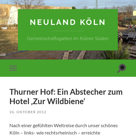
NEULAND KÖLN
Gemeinschaftsgarten im Kölner Süden
Suchfe
Mobile-
ein-/a
Menü
ein-/ausblenden
Thurner Hof: Ein Abstecher zum
Hotel ‚Zur Wildbiene‘
26. OKTOBER 2012
Nach einer gefühlten Weltreise durch unser schönes
Köln – links- wie rechtsrheinisch – erreichte