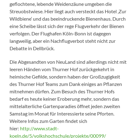
geflochtene, lebende Weidenzäune umgeben die
Streuobstwiese. Hier liegt auch versteckt das Hotel ‚Zur
Wildbiene‘ und das beeindruckende Bienenhaus. Durch
eine Scheibe lässt sich der rege Flugverkehr der Bienen
verfolgen. Der Flughafen Köln-Bonn ist dagegen
langweilig, aber ein Nachflugverbot steht nicht zur
Debatte in Dellbrück.
Die Abgesandten von NeuLand sind allerdings nicht mit
leeren Händen vom
Thurner
Hof zurückgekehrt in
heimische Gefilde, sondern haben der Großzugigkeit
des Thurner Hof Teams zum Dank einiges an Pflanzen
mitnehmen dürfen. Zum Besuch des
Thurner
Hofs
bedarf es heute keiner Eroberung mehr, sondern das
mittelalterliche Gartenparadies öffnet jeden zweiten
Samstag im Monat für Interessierte seine Pforten.
Weitere Infos zum Garten findet sich
hier:
http://www.stadt-
koeln.de/5/volkshochschule/projekte/00099/