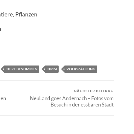
tiere, Pflanzen
n
TIERE BESTIMMEN
TIMM
VOLKSZÄHLUNG
NÄCHSTER BEITRAG
ben
NeuLand goes Andernach – Fotos vom
Besuch in der essbaren Stadt