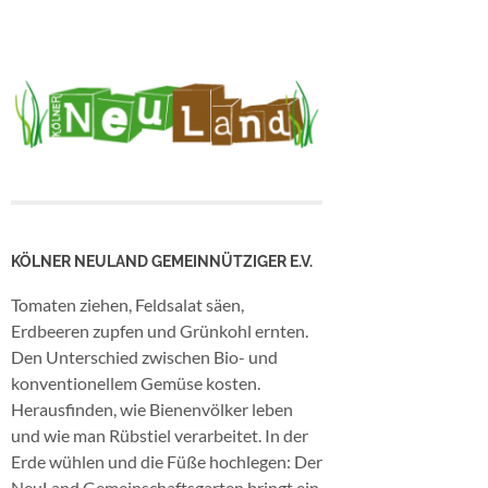
KÖLNER NEULAND GEMEINNÜTZIGER E.V.
Tomaten ziehen, Feldsalat säen,
Erdbeeren zupfen und Grünkohl ernten.
Den Unterschied zwischen Bio- und
konventionellem Gemüse kosten.
Herausfinden, wie Bienenvölker leben
und wie man Rübstiel verarbeitet. In der
Erde wühlen und die Füße hochlegen: Der
NeuLand Gemeinschaftsgarten bringt ein