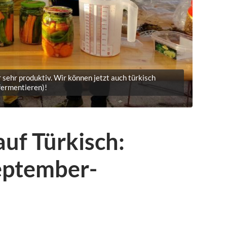
sehr produktiv. Wir können jetzt auch türkisch
fermentieren)!
uf Türkisch:
eptember-