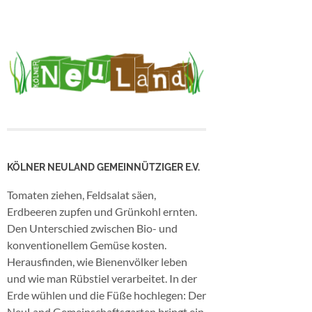
KÖLNER NEULAND GEMEINNÜTZIGER E.V.
Tomaten ziehen, Feldsalat säen,
Erdbeeren zupfen und Grünkohl ernten.
Den Unterschied zwischen Bio- und
konventionellem Gemüse kosten.
Herausfinden, wie Bienenvölker leben
und wie man Rübstiel verarbeitet. In der
Erde wühlen und die Füße hochlegen: Der
NeuLand Gemeinschaftsgarten bringt ein